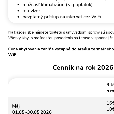
možnosť klimatizácie (za poplatok)
televízor
bezplatný prístup na internet cez WiFi.
Na každej izbe nájdete toaletu s umývadlom, sprchy sú spol
Všetky izby s možnosťou posedenia na terase v spodnej čas
Cena ubytovania zahŕňa
vstupné do areálu termálneho k
WiFi.
Cenník na rok 2026
3 l
s m
16€
Máj
10€
01.05.-30.05.2026