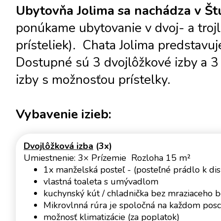
Ubytovňa Jolima sa nachádza v Štú
ponúkame ubytovanie v dvoj- a trojl
prísteliek). Chata Jolima predstavu
Dostupné sú 3 dvojlôžkové izby a 3 d
izby s možnosťou prístelky.
Vybavenie izieb:
Dvojlôžková izba
(3x)
Umiestnenie: 3× Prízemie Rozloha 15 m²
1x manželská posteľ - (posteľné prádlo k disp
vlastná toaleta s umývadlom
kuchynský kút / chladnička bez mraziaceho b
Mikrovlnná rúra je spoločná na každom posc
možnosť klimatizácie (za poplatok)