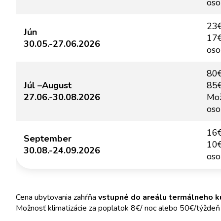
oso
23€
Jún
17€
30.05.-27.06.2026
oso
80€
Júl –August
85€
27.06.-30.08.2026
Mož
oso
16€
September
10€
30.08.-24.09.2026
oso
Cena ubytovania zahŕňa
vstupné do areálu termálneho kú
Možnosť klimatizácie za poplatok 8€/ noc alebo 50€/týždeň