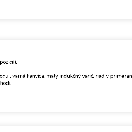
ozícií),
oxu , varná kanvica, malý indukčný varič, riad v primer
hodí.