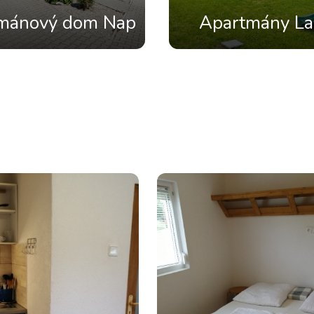
mánový dom Nap
Apartmány La