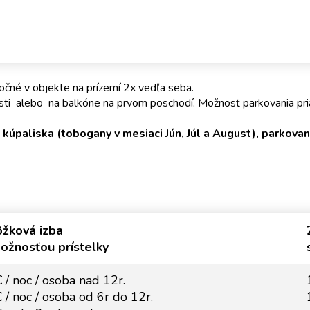
očné v objekte na prízemí 2x vedľa seba.
ti alebo na balkóne na prvom poschodí. Možnosť parkovania pri
úpaliska (tobogany v mesiaci Jún, Júl a August), parkovani
ôžková izba
ožnosťou prístelky
 / noc / osoba nad 12r.
 / noc / osoba od 6r do 12r.