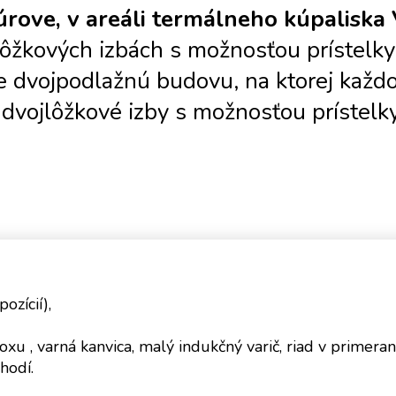
rove, v areáli termálneho kúpaliska V
ôžkových izbách s možnosťou prístelky 
je dvojpodlažnú budovu, na ktorej každ
vojlôžkové izby s možnosťou prístelky,
ozícií),
oxu , varná kanvica, malý indukčný varič, riad v primer
hodí.