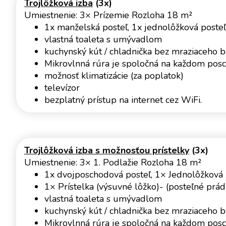
Trojlôžková izba
(3x)
Umiestnenie: 3× Prízemie Rozloha 18 m²
1x manželská posteľ, 1x jednolôžková posteľ -
vlastná toaleta s umývadlom
kuchynský kút / chladnička bez mraziaceho b
Mikrovlnná rúra je spoločná na každom posc
možnosť klimatizácie (za poplatok)
televízor
bezplatný prístup na internet cez WiFi.
Trojlôžková izba s možnosťou prístelky
(3x)
Umiestnenie: 3× 1. Podlažie Rozloha 18 m²
1x dvojposchodová posteľ, 1× Jednolôžková 
1× Prístelka (výsuvné lôžko)- (posteľné prádlo
vlastná toaleta s umývadlom
kuchynský kút / chladnička bez mraziaceho b
Mikrovlnná rúra je spoločná na každom posc