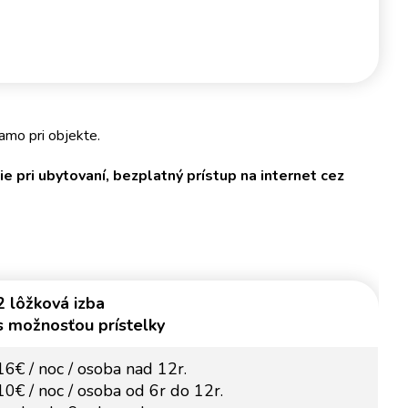
amo pri objekte.
e pri ubytovaní, bezplatný prístup na internet cez
2 lôžková izba
s možnosťou prístelky
16€ / noc / osoba nad 12r.
10€ / noc / osoba od 6r do 12r.