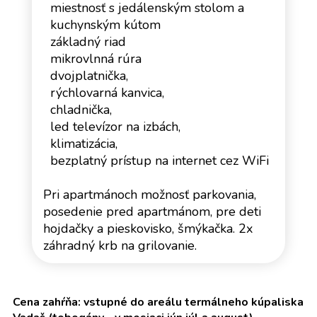
miestnosť s jedálenským stolom a
kuchynským kútom
základný riad
mikrovlnná rúra
dvojplatnička,
rýchlovarná kanvica,
chladnička,
led televízor na izbách,
klimatizácia,
bezplatný prístup na internet cez WiFi
Pri apartmánoch možnosť parkovania,
posedenie pred apartmánom, pre deti
hojdačky a pieskovisko, šmýkačka. 2x
záhradný krb na grilovanie.
Cena zahŕňa: vstupné do areálu termálneho kúpaliska