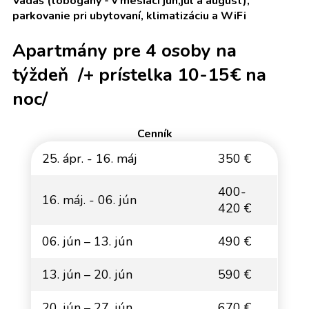
Vadaš (tobogány - v mesiaci jún,júl a august),
parkovanie pri ubytovaní, klimatizáciu a WiFi
Apartmány pre 4 osoby na
týždeň /+ prístelka 10-15€ na
noc/
Cenník
25. ápr. - 16. máj
350 €
400-
16. máj. - 06. jún
420 €
06. jún – 13. jún
490 €
13. jún – 20. jún
590 €
20. jún – 27. jún
670 €