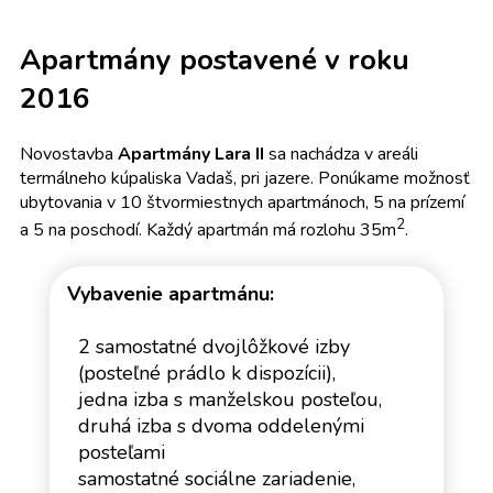
Apartmány postavené v roku
2016
Novostavba
Apartmány Lara II
sa nachádza v areáli
termálneho kúpaliska Vadaš, pri jazere. Ponúkame možnosť
ubytovania v 10 štvormiestnych apartmánoch, 5 na prízemí
2
a 5 na poschodí. Každý apartmán má rozlohu 35m
.
Vybavenie apartmánu:
2 samostatné dvojlôžkové izby
(posteľné prádlo k dispozícii),
jedna izba s manželskou posteľou,
druhá izba s dvoma oddelenými
posteľami
samostatné sociálne zariadenie,