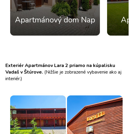
Apartmánový dom Nap
Apa
Exteriér Apartmánov Lara 2 priamo na kúpalisku
Vadaš v Štúrove.
(Nižšie je zobrazené vybavenie ako aj
interiér.)