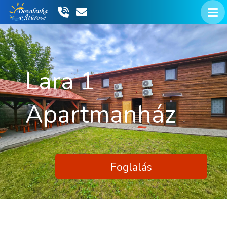
Lara 1
Apartmanház
Foglalás