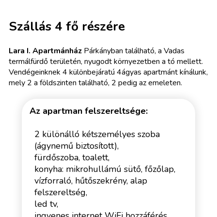
Szállás 4 fő részére
Lara I. Apartmánház
Párkányban található, a Vadas
termálfürdő területén, nyugodt környezetben a tó mellett.
Vendégeinknek 4 különbejáratú 4ágyas apartmánt kínálunk,
mely 2 a földszinten található, 2 pedig az emeleten.
Az apartman felszereltsége:
2 különálló kétszemélyes szoba
(ágynemű biztosított),
fürdőszoba, toalett,
konyha: mikrohullámú sütő, főzőlap,
vízforraló, hűtőszekrény, alap
felszereltség,
led tv,
ingyenes internet WiFi hozzáférés