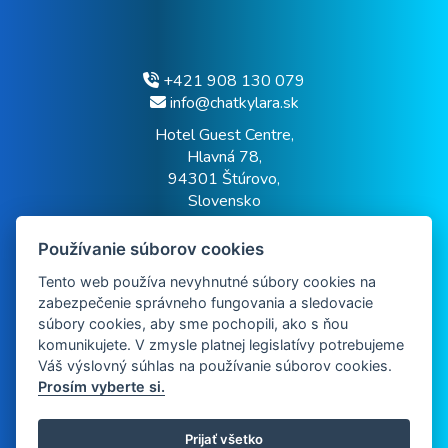
+421 908 130 079
info@chatkylara.sk
Hotel Guest Centre,
Hlavná 78,
94301 Štúrovo,
Slovensko
Používanie súborov cookies
Házirend
Tento web používa nevyhnutné súbory cookies na
zabezpečenie správneho fungovania a sledovacie
súbory cookies, aby sme pochopili, ako s ňou
GDPR
komunikujete. V zmysle platnej legislatívy potrebujeme
Váš výslovný súhlas na používanie súborov cookies.
Prosím vyberte si.
Hotel Guest Centre
Prijať všetko